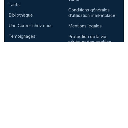
Tarifs
Conditions générales
Bibliothèque
d’utilisation marketplace
Une Career chez nous
Mentions légales
Témoignages
Protection de la vie
privée et des cookies
Contactez-nous
📍Cotonou, Rep Bénin
✉️
santerecherchepro@gmail.com
(+221) 789672530
(+228) 98232696
(+229) 0166572735